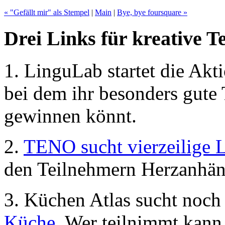
« "Gefällt mir" als Stempel
|
Main
|
Bye, bye foursquare »
Drei Links für kreative T
1. LinguLab startet die Akt
bei dem ihr besonders gute 
gewinnen könnt.
2.
TENO sucht vierzeilige 
den Teilnehmern Herzanhän
3. Küchen Atlas sucht noch
Küche
. Wer teilnimmt kann 