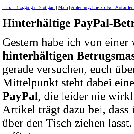
« Iron-Blogging in Stuttgart
|
Main
|
Anleitung: Die 25-Fan-Anforder
Hinterhältige PayPal-Be
Gestern habe ich von einer 
hinterhältigen Betrugsma
gerade versuchen, euch über
Mittelpunkt steht dabei ein
PayPal
, die leider nie wirkl
Artikel trägt dazu bei, dass
über den Tisch ziehen lasst