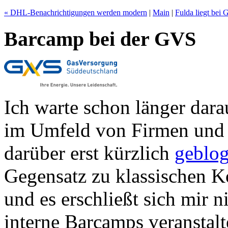
« DHL-Benachrichtigungen werden modern
|
Main
|
Fulda liegt bei
Barcamp bei der GVS
Ich warte schon länger dar
im Umfeld von Firmen und B
darüber erst kürzlich
geblog
Gegensatz zu klassischen K
und es erschließt sich mir 
interne Barcamps veranstalt