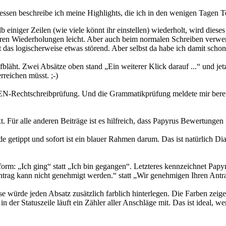
ssen beschreibe ich meine Highlights, die ich in den wenigen Tagen Tes
b einiger Zeilen (wie viele könnt ihr einstellen) wiederholt, wird dies
eren Wiederholungen leicht. Aber auch beim normalen Schreiben verwen
 das logischerweise etwas störend. Aber selbst da habe ich damit sc
läht. Zwei Absätze oben stand „Ein weiterer Klick darauf ...“ und jetzt
rreichen müsst. ;-)
DUDEN-Rechtschreibprüfung. Und die Grammatikprüfung meldete mir bere
t. Für alle anderen Beiträge ist es hilfreich, dass Papyrus Bewertunge
nde getippt und sofort ist ein blauer Rahmen darum. Das ist natürlich 
tsform: „Ich ging“ statt „Ich bin gegangen“. Letzteres kennzeichnet P
ntrag kann nicht genehmigt werden.“ statt „Wir genehmigen Ihren Antra
ese würde jeden Absatz zusätzlich farblich hinterlegen. Die Farben zei
in der Statuszeile läuft ein Zähler aller Anschläge mit. Das ist ideal,