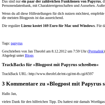
Das sind nur
ein paar der zahlreichen Funktionen von Papyrus
, 
Personendatenbank, mit Charaktereigenschaften und Aussehen. Außer
Wenn du all diese Hilfestellungen für dich nutzen möchtest, empfehle 
die meisten Blogposts ist das ausreichend.
Die reguläre
Lizenz kostet 169 Euro für Mac und Windows
. Für d
Tags:
papyrus
Geschrieben von Jan Theofel am 8.12.2012 um 7:59 Uhr (
Permalink
)
Abgelegt unter
Blogs
TrackBacks für »Blogpost mit Papyrus schreiben«
TrackBack URL: http://www.theofel.de/mt-cgi/mt-tb.cgi/6597
3 Kommentare zu »Blogpost mit Papyrus s
Hallo Jan,
vielen Dank für den hilfreichen Tipp. Du hattest mir damals Wortligas 