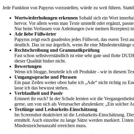
Jede Funktion von Papyrus vorzustellen, würde zu weit führen. Stattde
Wortwiederholungen erkennen
Sobald sich ein Wort innerhal
hervor. Vor allem wenn man Texte umstellt oder ergänzt, passi
Nur beim Verfassen von Anleitungen (wie meinen Rezepten) ist
Ade liebe Füllwörter
Papyrus zeigt euch gnadenlos jedes Füllwort, das euren Text aufb
deutlich. Das ist nur ärgerlich, wenn ihr eine Mindesttextlänge e
Rechtschreibung und Grammatikprüfung
Fast schon selbstverständlich ist eine sehr gute und flotte 
dieser Qualität bisher nicht.
Bewertungen
Wenn ich blogge, beurteile ich oft Produkte - wie in diesem Tex
Umgangssprache und Phrasen
Ein paar Zeilen weiter oben habe ich „Ade“ nicht richtig zu E
lasse ich das bewusst stehen.
Verbfaulheit und Passiv
Erinnert ihr euch? In der Schule lernten wir die Vergangenhei
gerne, um von sich als Verursacher abzulenken: „Ein solcher A
Textlänge und Lesbarkeits-Einschätzung
Im Screenshot deaktiviert ist die Lesbarkeits-Einschätzung. Di
ermittelt. Auch einzelne zu lange Sätze werden markiert. Unten 
Mindestzeichenanzahl erreichen muss.