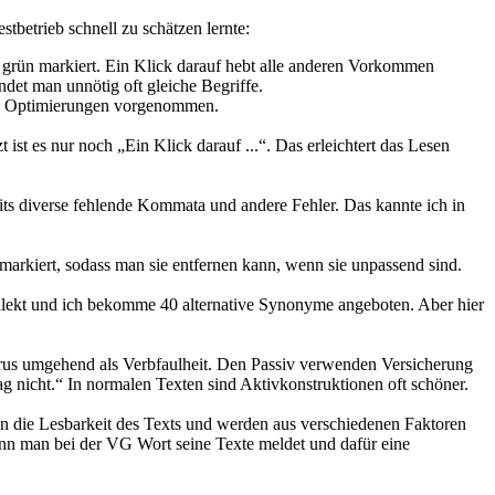
tbetrieb schnell zu schätzen lernte:
es grün markiert. Ein Klick darauf hebt alle anderen Vorkommen
det man unnötig oft gleiche Begriffe.
hon Optimierungen vorgenommen.
 ist es nur noch „Ein Klick darauf ...“. Das erleichtert das Lesen
its diverse fehlende Kommata und andere Fehler. Das kannte ich in
n markiert, sodass man sie entfernen kann, wenn sie unpassend sind.
Dialekt und ich bekomme 40 alternative Synonyme angeboten. Aber hier
apyrus umgehend als Verbfaulheit. Den Passiv verwenden Versicherung
g nicht.“ In normalen Texten sind Aktivkonstruktionen oft schöner.
gen die Lesbarkeit des Texts und werden aus verschiedenen Faktoren
 wenn man bei der VG Wort seine Texte meldet und dafür eine