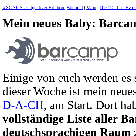
« SONOS - subjektiver Erfahrungsbericht
|
Main
|
Die "Dr. h.c. Eva Ih
Mein neues Baby: Barcam
Einige von euch werden es
dieser Woche ist mein neue
D-A-CH
, am Start. Dort ha
vollständige Liste aller
deutschsprachigen Raum