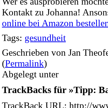
Wer es ausprobieren möchte:
Kontakt zu Johanna! Ansons
online bei Amazon bestellen
Tags:
gesundheit
Geschrieben von Jan Theof
(
Permalink
)
Abgelegt unter
TrackBacks für »Tipp: B
TrackBack URL: http://www