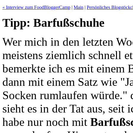
« Interview zum FoodBloggerCamp
|
Main
|
Persönliches Blogstöckc
Tipp: Barfußschuhe
Wer mich in den letzten Woc
meistens ziemlich schnell e
bemerkte ich es mit einem B
dann mit einem Satz wie "Ja,
Socken rumlaufen würde." q
sieht es in der Tat aus, se
habe nur noch mit
Barfußs