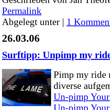
Permalink
Abgelegt unter |
1 Komment
26.03.06
Surftipp: Unpimp my rid
Pimp my ride
diverse aufge
Un-pimp Your 
Un-pimp Your 