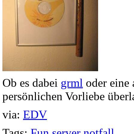
Ob es dabei
grml
oder eine 
persönlichen Vorliebe überla
via:
EDV
Tags:
Fun
server
notfall