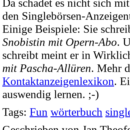
Da schadet es nicht sich mi
den Singlebörsen-Anzeigent
Einige Beispiele: Sie schre
Snobistin mit Opern-Abo
. 
schreibt meint er in Wirkli
mit Pascha-Allüren
. Mehr d
Kontaktanzeigenlexikon
. E
auswendig lernen. ;-)
Tags:
Fun
wörterbuch
singl
Geschrieben von Jan Theof