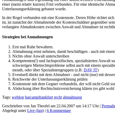
einer (meist relativ kurzen) Frist verbunden. Für eine identische Ab
Unterlassungserklärung gebannt wurde.
In der Regel verbunden mit eine Kostennote. Deren Höhe richtet s
ist, ist zunächst der Abmahnende der Kostenschuldner gegenüber s
verlangten Abmahnkosten zwischen Anwalt und Abmahner ist rechtli
Strategien bei Anmahnungen
Erst mal Ruhe bewahren.
Abmahnung ernst nehmen, damit beschäftigen - auch mit eine
Nichts ohne Anwalt unterschreiben
Kompetenten(!) und fachspezifischen, spezialisierten Anwalt
schwierigen Mietrechtsprobleme selbst auch mit einem spezail
mouth, oder über Spezialistengruppen (z.B.
DAV IT
)
Eventuell direkt mit dem Abmahner - und nicht (nur) mit desse
Reichweite der Unterlassungserklärung prüfen
Kostennote mit dem Gegner verhandeln, der will nicht Geld so
Abdeckung über Rechtschutzversicherung klären (es gibt wohl e
Tags:
weblog
barcampfrankfurt
recht
abmahnung
Geschrieben von Jan Theofel am 22.04.2007 um 14:17 Uhr |
Permali
Abgelegt unter
Live (fast)
|
6 Kommentare