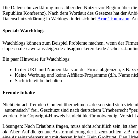
Die Datenschutzerklärung muss über den Nutzer vor Beginn über die 
Republica Konferenz). Nach dem Wortlaut des Gesetzes hat der Anbiet
Datenschutzerklärung in Weblogs findet sich bei
Arne Trautmann
. Au
Special: Watchblogs
Watchblogs können zum Beispiel Probleme machen, wenn der Firmenname
stopesso.de / awd-aussteiger.de / bsagmeckerercke.de / scheiss-t-online
Ein paar Hinweise für Watchblogs:
In der URL und Namen klar von der Firma abgrenzen, z.B. xyz-
Keine Werbung und keine Affiliate-Programme (d.h. Name nicht
Sachlichkeit beibehalten
Fremde Inhalte
Nicht einfach fremden Content übernehmen - dessen sind sich viele nic
"automatisch" frei. Geschützt sind nach deutschem Urheberrecht "per
werden. Ein Copyright-Hinweis ist nicht hierfür notwendig. Vorsicht a
Lösungen: Nach Erlaubnis fragen, muss nicht schriftlich sein, ist ab
ok. Aber: Auf die genaue Ausformulierung der Lizenz achten, z.B. nu
eine Auseinandersetzung mit dessen Inhalt. Kein Großzitat! Den Urhe