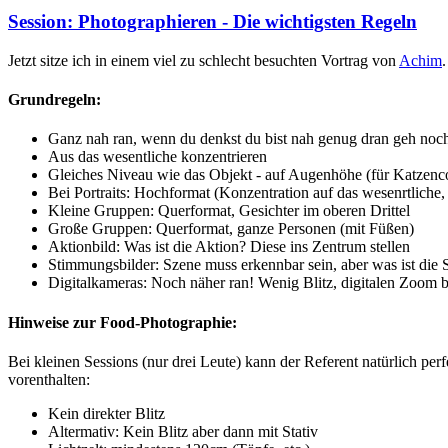
Session: Photographieren - Die wichtigsten Regeln
Jetzt sitze ich in einem viel zu schlecht besuchten Vortrag von
Achim
Grundregeln:
Ganz nah ran, wenn du denkst du bist nah genug dran geh noch
Aus das wesentliche konzentrieren
Gleiches Niveau wie das Objekt - auf Augenhöhe (für Katzenco
Bei Portraits: Hochformat (Konzentration auf das wesenrtliche,
Kleine Gruppen: Querformat, Gesichter im oberen Drittel
Große Gruppen: Querformat, ganze Personen (mit Füßen)
Aktionbild: Was ist die Aktion? Diese ins Zentrum stellen
Stimmungsbilder: Szene muss erkennbar sein, aber was ist die
Digitalkameras: Noch näher ran! Wenig Blitz, digitalen Zoom 
Hinweise zur Food-Photographie:
Bei kleinen Sessions (nur drei Leute) kann der Referent natürlich pe
vorenthalten:
Kein direkter Blitz
Altermativ: Kein Blitz aber dann mit Stativ