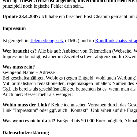
Wichtig:
Dieser Artikel ist allgemein, unverbindlich und stellt 
prinzipiell noch logische Fehler drin sein...
Update 23.4.2007:
Ich habe ein bisschen Post-Cleanup gemacht um die
Impressum
Ist geregelt in
Telemediengesetz
(TMG) und im
Rundfunkstaatsvertra
Wer braucht es?
Alle bis auf: Anbieter von Telemedien (Webseite, W
Impressum benötigt, ist aber im Zweifel schwer abgrenzbar. Im Zwei
Was muss rein?
zwingend Name + Adresse
Bei geschäftsmäßigen Weblogs (gegen Entgeld, wohl auch Werbung) auc
Mit journalistisch-redaktionellen, regelmäßigen Inhalten: Namen des 
Ggf. als bereits als geschäftsmäßig zu betrachten ist es, wenn man al
Auch hier: Besser mehr als weniger!
Wohin muss der Link?
Keine technischen Vorgaben durch das Gesetz,
Link "Impressum" oder ggf. auch "Kontakt". Unklarheit auf die Frage
Was wenn es nicht da ist?
Bußgeld bis 50.000 Euro möglich, Abma
Datenschutzerklärung