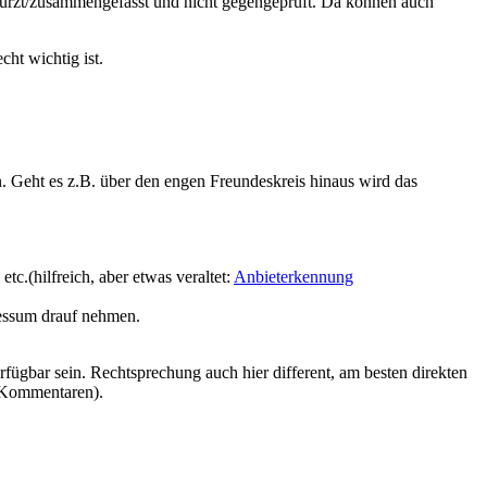
kürzt/zusammengefasst und nicht gegengeprüft. Da können auch
ht wichtig ist.
. Geht es z.B. über den engen Freundeskreis hinaus wird das
.(hilfreich, aber etwas veraltet:
Anbieterkennung
pressum drauf nehmen.
fügbar sein. Rechtsprechung auch hier different, am besten direkten
n Kommentaren).