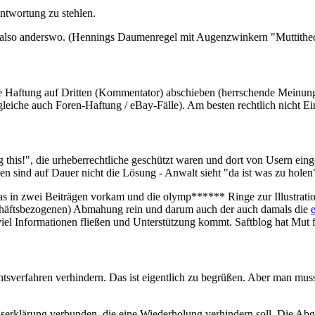
antwortung zu stehlen.
bt also anderswo. (Hennings Daumenregel mit Augenzwinkern "Muttitheor
Haftung auf Dritten (Kommentator) abschieben (herrschende Meinung). 
rgleiche auch Foren-Haftung / eBay-Fälle). Am besten rechtlich nicht 
og this!", die urheberrechtliche geschützt waren und dort von Usern ein
n sind auf Dauer nicht die Lösung - Anwalt sieht "da ist was zu holen
in zwei Beiträgen vorkam und die olymp****** Ringe zur Illustratio
chäftsbezogenen) Abmahung rein und darum auch der auch damals die
 viel Informationen fließen und Unterstützung kommt. Saftblog hat Mut
htsverfahren verhindern. Das ist eigentlich zu begrüßen. Aber man muss
rklärung verbunden, die eine Wiederholung verhindern soll. Die Abgab