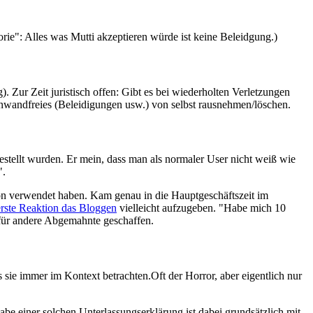
ie": Alles was Mutti akzeptieren würde ist keine Beleidgung.)
Zur Zeit juristisch offen: Gibt es bei wiederholten Verletzungen
Einwandfreies (Beleidigungen usw.) von selbst rausnehmen/löschen.
gestellt wurden. Er mein, dass man als normaler User nicht weiß wie
".
n verwendet haben. Kam genau in die Hauptgeschäftszeit im
erste Reaktion das Bloggen
vielleicht aufzugeben. "Habe mich 10
 für andere Abgemahnte geschaffen.
 sie immer im Kontext betrachten.Oft der Horror, aber eigentlich nur
e einer solchen Unterlassungserklärung ist dabei grundsätzlich mit