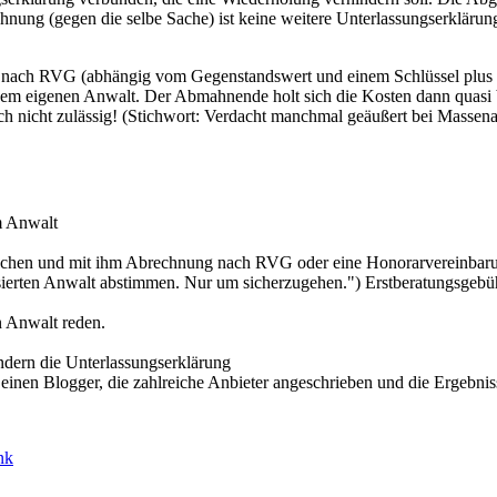
mahnung (gegen die selbe Sache) ist keine weitere Unterlassungserkläru
ich nach RVG (abhängig vom Gegenstandswert und einem Schlüssel pl
einem eigenen Anwalt. Der Abmahnende holt sich die Kosten dann qua
ch nicht zulässig! (Stichwort: Verdacht manchmal geäußert bei Masse
m Anwalt
 suchen und mit ihm Abrechnung nach RVG oder eine Honorarvereinbaru
isierten Anwalt abstimmen. Nur um sicherzugehen.") Erstberatungsgeb
n Anwalt reden.
ndern die Unterlassungserklärung
inen Blogger, die zahlreiche Anbieter angeschrieben und die Ergebniss
nk