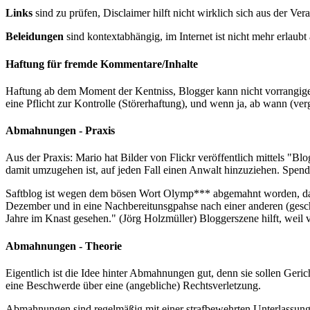
Links
sind zu prüfen, Disclaimer hilft nicht wirklich sich aus der Ver
Beleidungen
sind kontextabhängig, im Internet ist nicht mehr erlau
Haftung für fremde Kommentare/Inhalte
Haftung ab dem Moment der Kentniss, Blogger kann nicht vorrangige 
eine Pflicht zur Kontrolle (Störerhaftung), und wenn ja, ab wann (ve
Abmahnungen - Praxis
Aus der Praxis: Mario hat Bilder von Flickr veröffentlich mittels "Bl
damit umzugehen ist, auf jeden Fall einen Anwalt hinzuziehen. Spende
Saftblog ist wegen dem bösen Wort Olymp*** abgemahnt worden, das 
Dezember und in eine Nachbereitunsgpahse nach einer anderen (ges
Jahre im Knast gesehen." (Jörg Holzmüller) Bloggerszene hilft, weil
Abmahnungen - Theorie
Eigentlich ist die Idee hinter Abmahnungen gut, denn sie sollen Geric
eine Beschwerde über eine (angebliche) Rechtsverletzung.
Abmahnungen sind regelmäßig mit einer strafbewehrten Unterlassungse