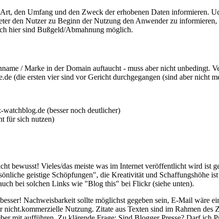
Art, den Umfang und den Zweck der erhobenen Daten informieren. Udo Ve
er den Nutzer zu Beginn der Nutzung den Anwender zu informieren, das 
ch hier sind Bußgeld/Abmahnung möglich.
 / Marke in der Domain auftaucht - muss aber nicht unbedingt. Verglei
.de (die ersten vier sind vor Gericht durchgegangen (sind aber nicht mehr
watchblog.de (besser noch deutlicher)
 für sich nutzen)
ht bewusst! Vieles/das meiste was im Internet veröffentlicht wird ist g
sönliche geistige Schöpfungen", die Kreativität und Schaffungshöhe is
uch bei solchen Links wie "Blog this" bei Flickr (siehe unten).
er besser! Nachweisbarkeit sollte möglichst gegeben sein, E-Mail wäre 
r nicht.kommerzielle Nutzung. Zitate aus Texten sind im Rahmen des Z
ber mit aufführen. Zu klärende Frage: Sind Blogger Presse? Darf ich 