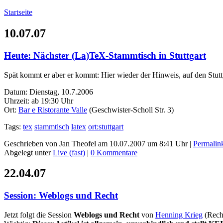
Startseite
10.07.07
Heute: Nächster (La)TeX-Stammtisch in Stuttgart
Spät kommt er aber er kommt: Hier wieder der Hinweis, auf den Stutt
Datum: Dienstag, 10.7.2006
Uhrzeit: ab 19:30 Uhr
Ort:
Bar e Ristorante Valle
(Geschwister-Scholl Str. 3)
Tags:
tex
stammtisch
latex
ort:stuttgart
Geschrieben von Jan Theofel am 10.07.2007 um 8:41 Uhr |
Permalin
Abgelegt unter
Live (fast)
|
0 Kommentare
22.04.07
Session: Weblogs und Recht
Jetzt folgt die Session
Weblogs und Recht
von
Henning Krieg
(Recht