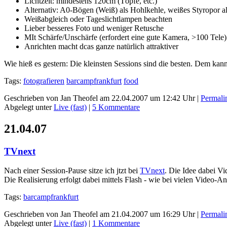
Lichtzelt: mindestens 120cm (Töpfe, etc.)
Alternativ: A0-Bögen (Weiß) als Hohlkehle, weißes Styropor a
Weißabgleich oder Tageslichtlampen beachten
Lieber besseres Foto und weniger Retusche
MIt Schärfe/Unschärfe (erfordert eine gute Kamera, >100 Tele) 
Anrichten macht dcas ganze natürlich attraktiver
Wie hieß es gestern: Die kleinsten Sessions sind die besten. Dem ka
Tags:
fotografieren
barcampfrankfurt
food
Geschrieben von Jan Theofel am 22.04.2007 um 12:42 Uhr |
Permali
Abgelegt unter
Live (fast)
|
5 Kommentare
21.04.07
TVnext
Nach einer Session-Pause sitze ich jtzt bei
TVnext
. Die Idee dabei Vi
Die Realisierung erfolgt dabei mittels Flash - wie bei vielen Video-
Tags:
barcampfrankfurt
Geschrieben von Jan Theofel am 21.04.2007 um 16:29 Uhr |
Permali
Abgelegt unter
Live (fast)
|
1 Kommentare