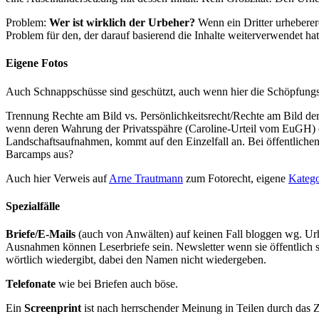
Problem:
Wer ist wirklich der Urbeher?
Wenn ein Dritter urhebererc
Problem für den, der darauf basierend die Inhalte weiterverwendet hat
Eigene Fotos
Auch Schnappschüsse sind geschützt, auch wenn hier die Schöpfungsh
Trennung Rechte am Bild vs. Persönlichkeitsrecht/Rechte am Bild der
wenn deren Wahrung der Privatsspähre (Caroline-Urteil vom EuGH) d
Landschaftsaufnahmen, kommt auf den Einzelfall an. Bei öffentlich
Barcamps aus?
Auch hier Verweis auf
Arne Trautmann
zum Fotorecht, eigene
Katego
Spezialfälle
Briefe/E-Mails
(auch von Anwälten) auf keinen Fall bloggen wg. Urheb
Ausnahmen können Leserbriefe sein. Newsletter wenn sie öffentlich sin
wörtlich wiedergibt, dabei den Namen nicht wiedergeben.
Telefonate
wie bei Briefen auch böse.
Ein
Screenprint
ist nach herrschender Meinung in Teilen durch das Zi