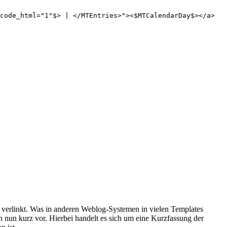
code_html="1"$> | </MTEntries>"><$MTCalendarDay$></a>
s verlinkt. Was in anderen Weblog-Systemen in vielen Templates
 nun kurz vor. Hierbei handelt es sich um eine Kurzfassung der