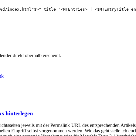
%d/index.html"$>" title="<MTEntries> | <$MTEntryTitle en
ender direkt oberhalb erscheint.
nk
s hinterlegen
sichtsseiten jeweils mit der Permalink-URL des entsprechenden Artikel
llen Eingriff selbst vorgenommen werden. Wie das geht stelle ich euch