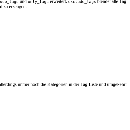
und
erweitert.
blendet alle Tag-
ude_tags
only_tags
exclude_tags
ud zu erzeugen.
llerdings immer noch die Kategorien in der Tag-Liste und umgekehrt