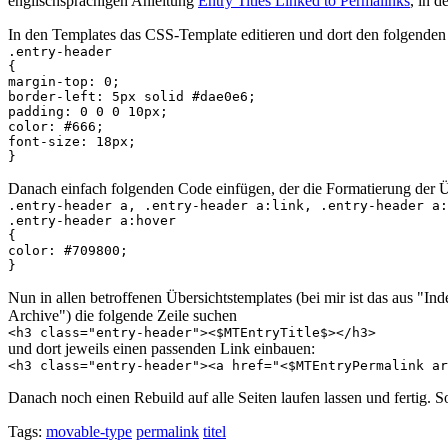
englischsprachigen Anleitung
Entry Titles Linked to Permalinks
, in 
In den Templates das CSS-Template editieren und dort den folgenden 
.entry-header
{
margin-top: 0;
border-left: 5px solid #dae0e6;
padding: 0 0 0 10px;
color: #666;
font-size: 18px;
}
Danach einfach folgenden Code einfügen, der die Formatierung der Üb
.entry-header a, .entry-header a:link, .entry-header a:
.entry-header a:hover
{
color: #709800;
}
Nun in allen betroffenen Übersichtstemplates (bei mir ist das aus 
Archive") die folgende Zeile suchen
<h3 class="entry-header"><$MTEntryTitle$></h3>
und dort jeweils einen passenden Link einbauen:
<h3 class="entry-header"><a href="<$MTEntryPermalink a
Danach noch einen Rebuild auf alle Seiten laufen lassen und fertig. So
Tags:
movable-type
permalink
titel