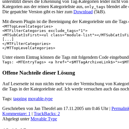
unterstützt dieses die Erkennung von Tag-Kategorien leider nicht vo
Kategorien aus der reinen Kategorieliste aus,
blendet alle
only_tags
Die gepatchte Version gibt es hier zum
Download
(5kB).
Mit diesem Plugin ist die Bereinigung der Kategorieliste um die Tags 
<MTTopLevelCategories>
<MTFilterCategories exclude_tags="1">
<MTSubCatIsFirst><ul class="module-list"></MTSubCatIsFi
[...]
</MTFilterCategories>
</MTTopLevelCategories>
Unter einem Eintrag können die Tags mit folgendem Code eingebun
Tags: <MTEntryTags> <a href="<$MTTagArchiveLink$>"><$MT
Offene Nachteile dieser Lösung
Auf Leserseite ist nun nichts mehr von der Vermischung von Kategor
die Tags in der Kategorieliste auf. Ich werde versuchen auch das noc
Tags:
tagging
movable-type
Geschrieben von Jan Theofel am 17.11.2005 um 0:46 Uhr
|
Permalin
Kommentare: 1
|
TrackBacks: 2
Abgelegt unter
Movable Type