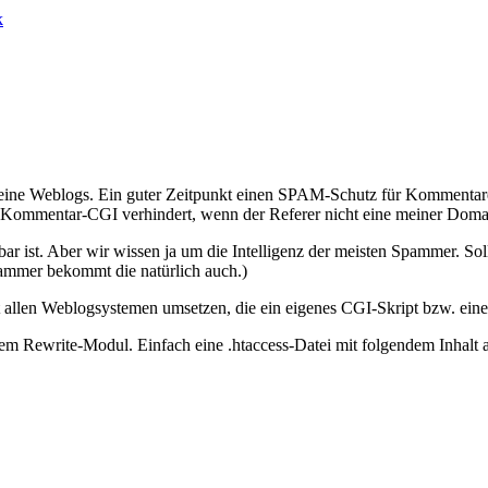
k
ne Weblogs. Ein guter Zeitpunkt einen SPAM-Schutz für Kommentare zu
in Kommentar-CGI verhindert, wenn der Referer nicht eine meiner Domai
chbar ist. Aber wir wissen ja um die Intelligenz der meisten Spammer. S
mmer bekommt die natürlich auch.)
it allen Weblogsystemen umsetzen, die ein eigenes CGI-Skript bzw. e
tem Rewrite-Modul. Einfach eine .htaccess-Datei mit folgendem Inhalt 