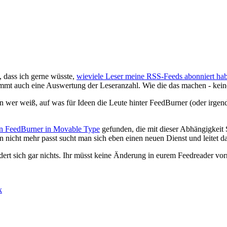
, dass ich gerne wüsste,
wieviele Leser meine RSS-Feeds abonniert ha
kommt auch eine Auswertung der Leseranzahl. Wie die das machen - kei
n wer weiß, auf was für Ideen die Leute hinter FeedBurner (oder irge
on FeedBurner in Movable Type
gefunden, die mit dieser Abhängigkeit
cht mehr passt sucht man sich eben einen neuen Dienst und leitet dan
ändert sich gar nichts. Ihr müsst keine Änderung in eurem Feedreade
k