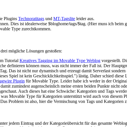
ie Plugins
Technoratitags
und
MT-Tagslite
leider aus.
önnen. Dies ist idealerweise $bloghome/tags/$tag. (Hier muss ich beim
 Movable Type zurechtkommen.
f drei mögliche Lösungen gestoßen:
em Tutorial
Kreatives Tagging im Movable Type Weblog
vorgestellt. Di
ache definieren können muss, was nicht immer der Fall ist. Der Haupt
g. Das ist nicht nur dynamisch und erzeugt damit Serverlast sondern es
eses Spiel ist kein Geschicklichkeitsspiel.") lästig. Daher schied diese
agwire Plugin
für Movable Type. Leider habe ich weder in der Origina
damit zumindest augenscheinlich meine ersten beiden Punkte nicht oder
geschaut. Auch dieses hat eine Schwäche: Kategorien und Tags werden
, was Movable Type für Kategorien unterstützt wird auch von diesem Plu
 Das Problem ist also, hier die Vermischung von Tags und Kategorien 
unter jedem Eintrag und der Kategorieübersicht für das gesamte Weblog