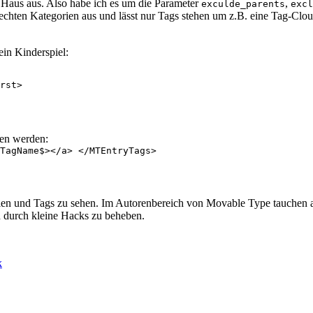
n Haus aus. Also habe ich es um die Parameter
,
exculde_parents
excl
 echten Kategorien aus und lässt nur Tags stehen um z.B. eine Tag-Clo
ein Kinderspiel:
rst>
den werden:
TagName$></a> </MTEntryTags>
ien und Tags zu sehen. Im Autorenbereich von Movable Type tauchen a
h durch kleine Hacks zu beheben.
k