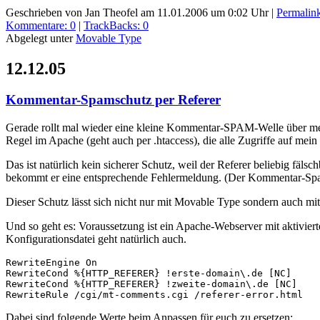
Geschrieben von Jan Theofel am 11.01.2006 um 0:02 Uhr
|
Permalin
Kommentare: 0
|
TrackBacks: 0
Abgelegt unter
Movable Type
12.12.05
Kommentar-Spamschutz per Referer
Gerade rollt mal wieder eine kleine Kommentar-SPAM-Welle über mei
Regel im Apache (geht auch per .htaccess), die alle Zugriffe auf me
Das ist natürlich kein sicherer Schutz, weil der Referer beliebig fäls
bekommt er eine entsprechende Fehlermeldung. (Der Kommentar-Spa
Dieser Schutz lässt sich nicht nur mit Movable Type sondern auch m
Und so geht es: Voraussetzung ist ein Apache-Webserver mit aktivier
Konfigurationsdatei geht natürlich auch.
RewriteEngine On
RewriteCond %{HTTP_REFERER} !erste-domain\.de [NC]
RewriteCond %{HTTP_REFERER} !zweite-domain\.de [NC]
RewriteRule /cgi/mt-comments.cgi /referer-error.html
Dabei sind folgende Werte beim Anpassen für euch zu ersetzen: