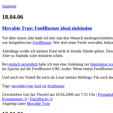
Startseite
18.04.06
Movable Type: FeedBurner ideal einbinden
Vor über einem Jahr hatte ich hier mal den Wunsch niedergeschrieben
wie beispielsweise
FeedBurner
. Wer dort seine Feeds verwaltet, be
Allerdings wollte ich meinen Feed nicht in fremde Hände geben. Den
Aber so Statistik wäre trotzdem schön.
Bei
einfach persönlich
habe ich nun eine Anleitung zur
Integration v
im Apache auf die FeedBurner-URL weiter. Wenn einem FeedBurnern ni
Und noch ein Vorteil für euch als Leser meines Weblogs: Für euch 
Tags:
movable-type
feed
rss
feedburner
Geschrieben von Jan Theofel am 18.04.2006 um 7:55 Uhr
|
Permalin
Kommentare: 0
|
TrackBacks: 0
Abgelegt unter
Movable Type