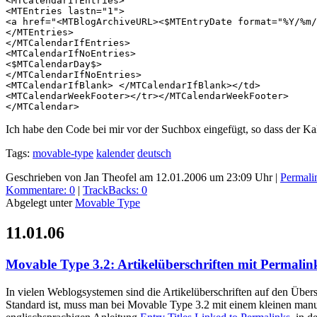
<MTCalendarIfEntries>
<MTEntries lastn="1">
<a href="<MTBlogArchiveURL><$MTEntryDate format="%Y/%m/
</MTEntries>
</MTCalendarIfEntries>
<MTCalendarIfNoEntries>
<$MTCalendarDay$>
</MTCalendarIfNoEntries>
<MTCalendarIfBlank> </MTCalendarIfBlank></td>
<MTCalendarWeekFooter></tr></MTCalendarWeekFooter>
</MTCalendar>
Ich habe den Code bei mir vor der Suchbox eingefügt, so dass der Kal
Tags:
movable-type
kalender
deutsch
Geschrieben von Jan Theofel am 12.01.2006 um 23:09 Uhr
|
Permali
Kommentare: 0
|
TrackBacks: 0
Abgelegt unter
Movable Type
11.01.06
Movable Type 3.2: Artikelüberschriften mit Permalink
In vielen Weblogsystemen sind die Artikelüberschriften auf den Über
Standard ist, muss man bei Movable Type 3.2 mit einem kleinen manue