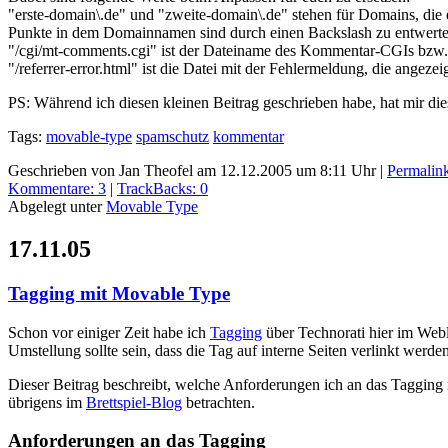
"erste-domain\.de" und "zweite-domain\.de" stehen für Domains, die 
Punkte in dem Domainnamen sind durch einen Backslash zu entwerten. 
"/cgi/mt-comments.cgi" ist der Dateiname des Kommentar-CGIs bzw
"/referrer-error.html" ist die Datei mit der Fehlermeldung, die angezei
PS: Während ich diesen kleinen Beitrag geschrieben habe, hat mir 
Tags:
movable-type
spamschutz
kommentar
Geschrieben von Jan Theofel am 12.12.2005 um 8:11 Uhr
|
Permalin
Kommentare: 3
|
TrackBacks: 0
Abgelegt unter
Movable Type
17.11.05
Tagging mit Movable Type
Schon vor einiger Zeit habe ich
Tagging
über Technorati hier im Web
Umstellung sollte sein, dass die Tag auf interne Seiten verlinkt werde
Dieser Beitrag beschreibt, welche Anforderungen ich an das Tagging 
übrigens im
Brettspiel-Blog
betrachten.
Anforderungen an das Tagging