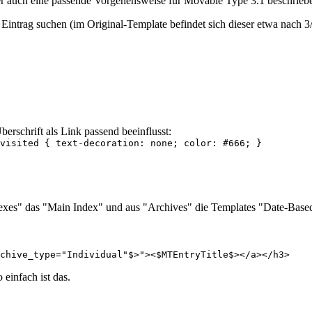
der auch eine passende Vorgehensweise für Movable Type 3.1 beschriebe
Eintrag suchen (im Original-Template befindet sich dieser etwa nach 
erschrift als Link passend beeinflusst:
visited { text-decoration: none; color: #666; }
"Indexes" das "Main Index" und aus "Archives" die Templates "Date-Ba
rchive_type="Individual"$>"><$MTEntryTitle$></a></h3>
 einfach ist das.