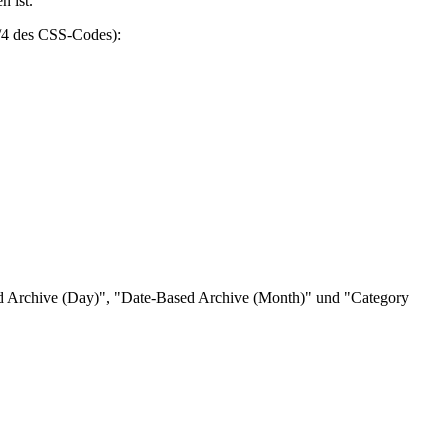
n ist.
3/4 des CSS-Codes):
sed Archive (Day)", "Date-Based Archive (Month)" und "Category