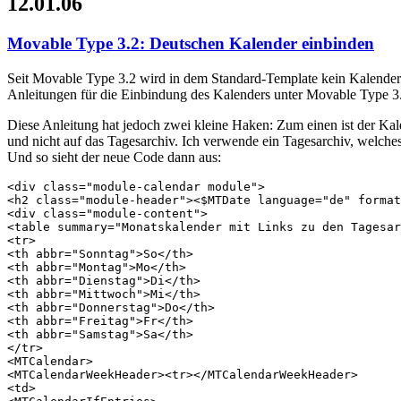
12.01.06
Movable Type 3.2: Deutschen Kalender einbinden
Seit Movable Type 3.2 wird in dem Standard-Template kein Kalender m
Anleitungen für die Einbindung des Kalenders unter Movable Type 3.
Diese Anleitung hat jedoch zwei kleine Haken: Zum einen ist der Kale
und nicht auf das Tagesarchiv. Ich verwende ein Tagesarchiv, welch
Und so sieht der neue Code dann aus:
<div class="module-calendar module">
<h2 class="module-header"><$MTDate language="de" format
<div class="module-content">
<table summary="Monatskalender mit Links zu den Tagesar
<tr>
<th abbr="Sonntag">So</th>
<th abbr="Montag">Mo</th>
<th abbr="Dienstag">Di</th>
<th abbr="Mittwoch">Mi</th>
<th abbr="Donnerstag">Do</th>
<th abbr="Freitag">Fr</th>
<th abbr="Samstag">Sa</th>
</tr>
<MTCalendar>
<MTCalendarWeekHeader><tr></MTCalendarWeekHeader>
<td>