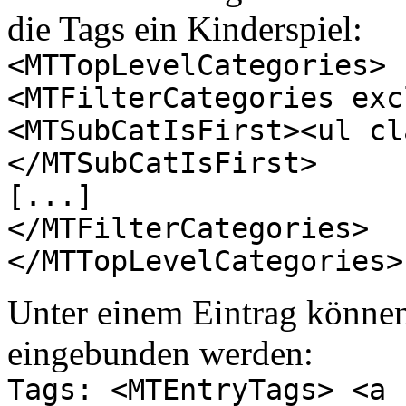
die Tags ein Kinderspiel:
<MTTopLevelCategories>
<MTFilterCategories exc
<MTSubCatIsFirst><ul cl
</MTSubCatIsFirst>
[...]
</MTFilterCategories>
</MTTopLevelCategories>
Unter einem Eintrag könne
eingebunden werden:
Tags: <MTEntryTags> <a 