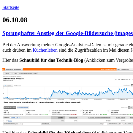
Startseite
06.10.08
Sprunghafter Anstieg der Google-Bildersuche (images
Bei der Auswertung meiner Google-Analytics-Daten ist mir gerade e
auch drüben im
Küchenleben
sind die Zugriffszahlen im Mai diesen Ja
Hier das
Schaubild für das Technik-Blog
(Anklicken zum Vergröße
Und hier das
Schaubild für das Küchenleben
(Anklicken zum Verg