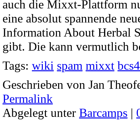
auch die Mixxt-Plattform nu
eine absolut spannende neu
Information About Herbal 
gibt. Die kann vermutlich b
Tags:
wiki
spam
mixxt
bcs4
Geschrieben von Jan Theof
Permalink
Abgelegt unter
Barcamps
|