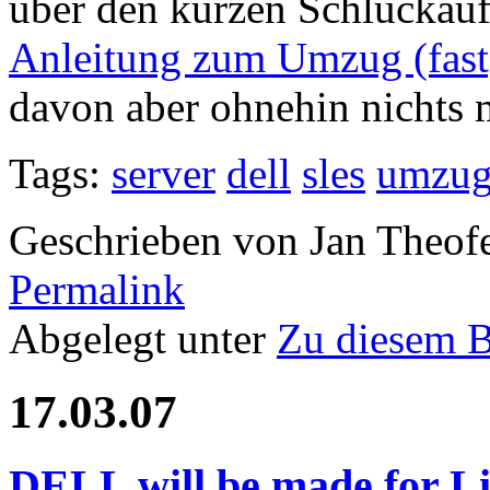
über den kurzen Schluckauf
Anleitung zum Umzug (fast
davon aber ohnehin nichts
Tags:
server
dell
sles
umzu
Geschrieben von Jan Theof
Permalink
Abgelegt unter
Zu diesem 
17.03.07
DELL will be made for L