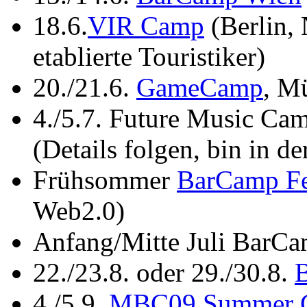
18.6.
VIR Camp
(Berlin, 
etablierte Touristiker)
20./21.6.
GameCamp
, M
4./5.7. Future Music C
(Details folgen, bin in de
Frühsommer
BarCamp Fe
Web2.0)
Anfang/Mitte Juli BarCa
22./23.8. oder 29./30.8.
4./5.9.
MBC09 Summer 