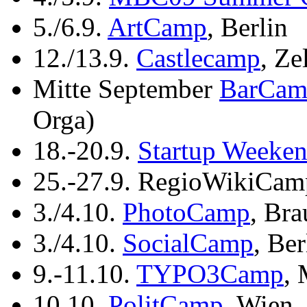
5./6.9.
ArtCamp
, Berlin
12./13.9.
Castlecamp
, Ze
Mitte September
BarCamp
Orga)
18.-20.9.
Startup Weeke
25.-27.9. RegioWikiCam
3./4.10.
PhotoCamp
, Br
3./4.10.
SocialCamp
, Be
9.-11.10.
TYPO3Camp
,
10.10.
PolitCamp
, Wien