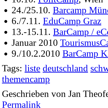
24./25.10.
Barcamp Mün
6./7.11.
EduCamp Graz
13.-15.11.
BarCamp / e
Januar 2010
TourismusC
9./10.2.2010
BarCamp Kl
Tags:
liste
deutschland
schw
themencamp
Geschrieben von Jan Theof
Permalink