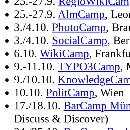
25.-27.9.
RegioWikiCam
25.-27.9.
AlmCamp
, Leo
3./4.10.
PhotoCamp
, Br
3./4.10.
SocialCamp
, Be
6.10.
WikiCamp
, Frankfu
9.-11.10.
TYPO3Camp
,
9./10.10.
KnowledgeCa
10.10.
PolitCamp
, Wien
17./18.10.
BarCamp Mün
Discuss & Discover)