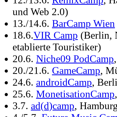
und Web 2.0)
13./14.6.
BarCamp Wien
18.6.
VIR Camp
(Berlin, 
etablierte Touristiker)
20.6.
Niche09 PodCamp
20./21.6.
GameCamp
, M
24.6.
androidCamp
, Berl
25.6.
MonetisationCamp
3.7.
ad(d)camp
, Hambur