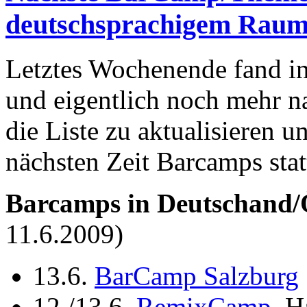
deutschsprachigem Rau
Letztes Wochenende fand in
und eigentlich noch mehr na
die Liste zu aktualisieren u
nächsten Zeit Barcamps sta
Barcamps in Deutschand/Ö
11.6.2009)
13.6.
BarCamp Salzburg
12./13.6.
RemixCamp
, H