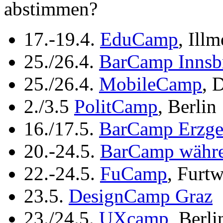
abstimmen?
17.-19.4.
EduCamp
, Ill
25./26.4.
BarCamp Innsb
25./26.4.
MobileCamp
, 
2./3.5
PolitCamp
, Berlin
16./17.5.
BarCamp Erzge
20.-24.5.
BarCamp währe
22.-24.5.
FuCamp
, Furtw
23.5.
DesignCamp Graz
23./24.5.
UXcamp
, Berli