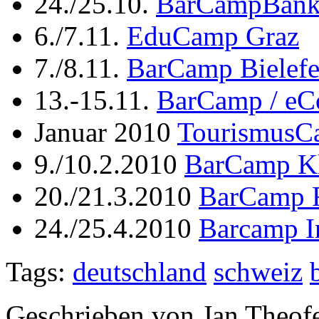
24./25.10.
BarCampBan
6./7.11.
EduCamp Graz
7./8.11.
BarCamp Bielefe
13.-15.11.
BarCamp / e
Januar 2010
TourismusC
9./10.2.2010
BarCamp Kl
20./21.3.2010
BarCamp 
24./25.4.2010
Barcamp I
Tags:
deutschland
schweiz
Geschrieben von Jan Theof