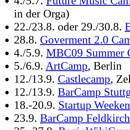
4./5.7.
Future Music Ca
in der Orga)
22./23.8. oder 29./30.8.
28.8.
Goverment 2.0 Ca
4./5.9.
MBC09 Summer 
5./6.9.
ArtCamp
, Berlin
12./13.9.
Castlecamp
, Ze
12./13.9.
BarCamp Stuttg
18.-20.9.
Startup Weeke
23.9.
BarCamp Feldkirch