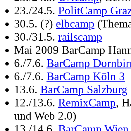
23./24.5.
PolitCamp Gra
30.5. (?)
elbcamp
(Thema:
30./31.5.
railscamp
Mai 2009 BarCamp Hann
6./7.6.
BarCamp Dornbir
6./7.6.
BarCamp Köln 3
13.6.
BarCamp Salzburg
12./13.6.
RemixCamp
, H
und Web 2.0)
13./14.6.
BarCamp Wien