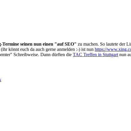
-Termine seinen nun einen "auf SEO"
zu machen. So lautete der L
(ihr könnt euch da auch gerne anmelden :-) ist nun
https://www.xing.co
normter" Schreibweise. Dann dürften die
TAC Treffen in Stuttgart
nun au
k