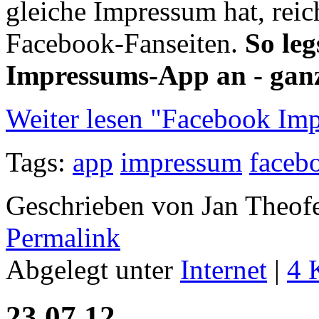
gleiche Impressum hat, reic
Facebook-Fanseiten.
So leg
Impressums-App an - gan
Weiter lesen "Facebook Im
Tags:
app
impressum
faceb
Geschrieben von Jan Theof
Permalink
Abgelegt unter
Internet
|
4 
23.07.12