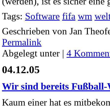
(werden), ist es sicher eine 
Tags:
Software
fifa
wm
wel
Geschrieben von Jan Theof
Permalink
Abgelegt unter |
4 Komment
04.12.05
Wir sind bereits Fußball
Kaum einer hat es mitbekom