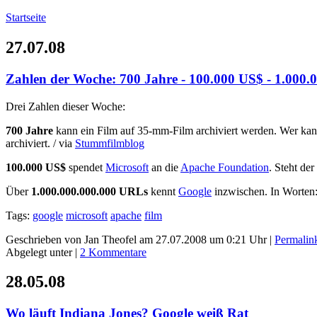
Startseite
27.07.08
Zahlen der Woche: 700 Jahre - 100.000 US$ - 1.000
Drei Zahlen dieser Woche:
700 Jahre
kann ein Film auf 35-mm-Film archiviert werden. Wer kan
archiviert. / via
Stummfilmblog
100.000 US$
spendet
Microsoft
an die
Apache Foundation
. Steht de
Über
1.000.000.000.000 URLs
kennt
Google
inzwischen. In Worten: 
Tags:
google
microsoft
apache
film
Geschrieben von Jan Theofel am 27.07.2008 um 0:21 Uhr |
Permalin
Abgelegt unter |
2 Kommentare
28.05.08
Wo läuft Indiana Jones? Google weiß Rat