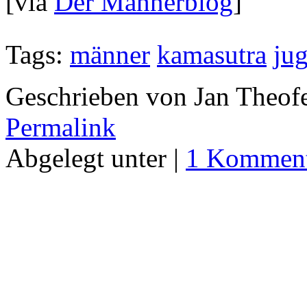
[via
Der Männerblog
]
Tags:
männer
kamasutra
jug
Geschrieben von Jan Theof
Permalink
Abgelegt unter |
1 Komment