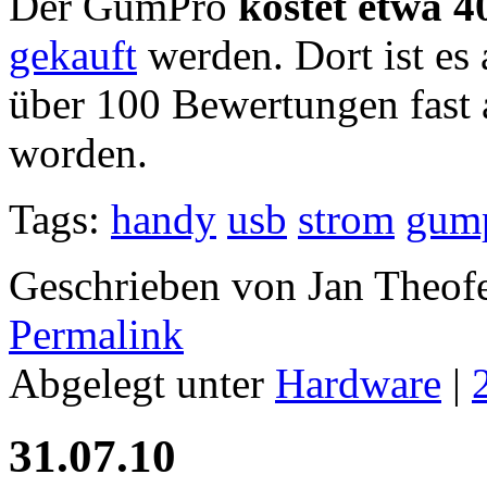
Der GumPro
kostet etwa 4
gekauft
werden. Dort ist es
über 100 Bewertungen fast a
worden.
Tags:
handy
usb
strom
gum
Geschrieben von Jan Theof
Permalink
Abgelegt unter
Hardware
|
31.07.10