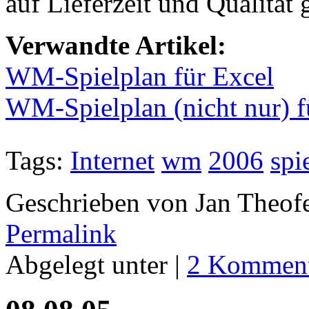
auf Lieferzeit und Qualität 
Verwandte Artikel:
WM-Spielplan für Excel
WM-Spielplan (nicht nur) f
Tags:
Internet
wm
2006
spi
Geschrieben von Jan Theof
Permalink
Abgelegt unter |
2 Komment