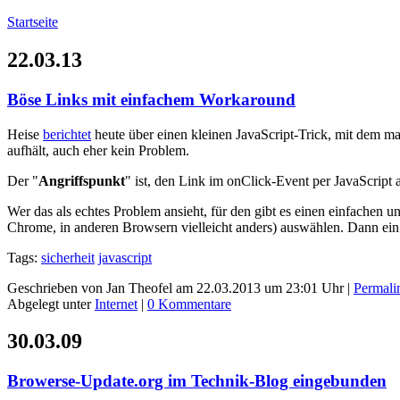
Startseite
22.03.13
Böse Links mit einfachem Workaround
Heise
berichtet
heute über einen kleinen JavaScript-Trick, mit dem m
aufhält, auch eher kein Problem.
Der "
Angriffspunkt
" ist, den Link im onClick-Event per JavaScript
Wer das als echtes Problem ansieht, für den gibt es einen einfachen u
Chrome, in anderen Browsern vielleicht anders) auswählen. Dann ein 
Tags:
sicherheit
javascript
Geschrieben von Jan Theofel am 22.03.2013 um 23:01 Uhr |
Permali
Abgelegt unter
Internet
|
0 Kommentare
30.03.09
Browerse-Update.org im Technik-Blog eingebunden