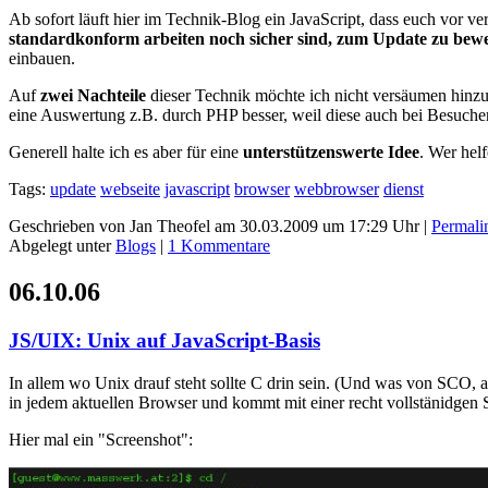
Ab sofort läuft hier im Technik-Blog ein JavaScript, dass euch vor v
standardkonform arbeiten noch sicher sind, zum Update zu bew
einbauen.
Auf
zwei Nachteile
dieser Technik möchte ich nicht versäumen hinzu
eine Auswertung z.B. durch PHP besser, weil diese auch bei Besuchern
Generell halte ich es aber für eine
unterstützenswerte Idee
. Wer helf
Tags:
update
webseite
javascript
browser
webbrowser
dienst
Geschrieben von Jan Theofel am 30.03.2009 um 17:29 Uhr |
Permali
Abgelegt unter
Blogs
|
1 Kommentare
06.10.06
JS/UIX: Unix auf JavaScript-Basis
In allem wo Unix drauf steht sollte C drin sein. (Und was von SCO, ab
in jedem aktuellen Browser und kommt mit einer recht vollstänidgen S
Hier mal ein "Screenshot":