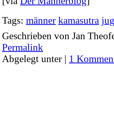
[via
Der Männerblog
]
Tags:
männer
kamasutra
jug
Geschrieben von Jan Theof
Permalink
Abgelegt unter |
1 Komment