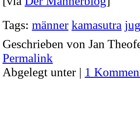
[via
Der Männerblog
]
Tags:
männer
kamasutra
jug
Geschrieben von Jan Theof
Permalink
Abgelegt unter |
1 Komment