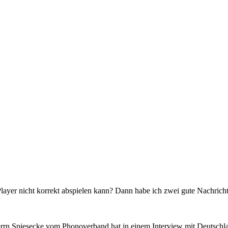
ayer nicht korrekt abspielen kann? Dann habe ich zwei gute Nachricht
Herrn Spiesecke vom Phonoverband hat in einem Interview mit Deutschl