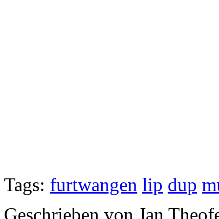
Tags:
furtwangen
lip
dup
m
Geschrieben von Jan Theof