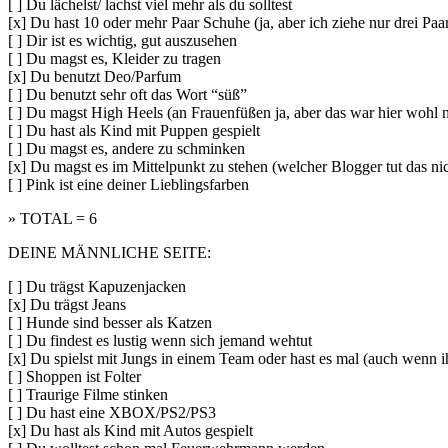
[ ] Du lächelst/ lachst viel mehr als du solltest
[x] Du hast 10 oder mehr Paar Schuhe (ja, aber ich ziehe nur drei Paa
[ ] Dir ist es wichtig, gut auszusehen
[ ] Du magst es, Kleider zu tragen
[x] Du benutzt Deo/Parfum
[ ] Du benutzt sehr oft das Wort “süß”
[ ] Du magst High Heels (an Frauenfüßen ja, aber das war hier wohl ni
[ ] Du hast als Kind mit Puppen gespielt
[ ] Du magst es, andere zu schminken
[x] Du magst es im Mittelpunkt zu stehen (welcher Blogger tut das nic
[ ] Pink ist eine deiner Lieblingsfarben
» TOTAL = 6
DEINE MÄNNLICHE SEITE:
[ ] Du trägst Kapuzenjacken
[x] Du trägst Jeans
[ ] Hunde sind besser als Katzen
[ ] Du findest es lustig wenn sich jemand wehtut
[x] Du spielst mit Jungs in einem Team oder hast es mal (auch wenn ih
[ ] Shoppen ist Folter
[ ] Traurige Filme stinken
[ ] Du hast eine XBOX/PS2/PS3
[x] Du hast als Kind mit Autos gespielt