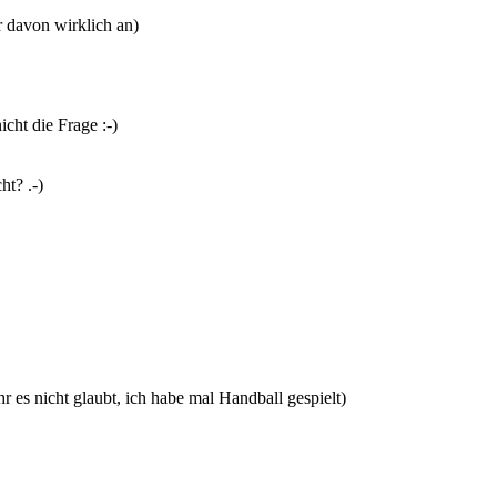
r davon wirklich an)
cht die Frage :-)
ht? .-)
r es nicht glaubt, ich habe mal Handball gespielt)