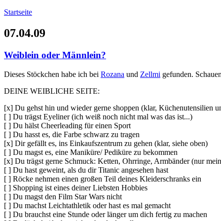
Startseite
07.04.09
Weiblein oder Männlein?
Dieses Stöckchen habe ich bei
Rozana
und
Zellmi
gefunden. Schauen 
DEINE WEIBLICHE SEITE:
[x] Du gehst hin und wieder gerne shoppen (klar, Küchenutensilien u
[ ] Du trägst Eyeliner (ich weiß noch nicht mal was das ist...)
[ ] Du hälst Cheerleading für einen Sport
[ ] Du hasst es, die Farbe schwarz zu tragen
[x] Dir gefällt es, ins Einkaufszentrum zu gehen (klar, siehe oben)
[ ] Du magst es, eine Maniküre/ Pediküre zu bekommen
[x] Du trägst gerne Schmuck: Ketten, Ohrringe, Armbänder (nur mei
[ ] Du hast geweint, als du dir Titanic angesehen hast
[ ] Röcke nehmen einen großen Teil deines Kleiderschranks ein
[ ] Shopping ist eines deiner Liebsten Hobbies
[ ] Du magst den Film Star Wars nicht
[ ] Du machst Leichtathletik oder hast es mal gemacht
[ ] Du brauchst eine Stunde oder länger um dich fertig zu machen