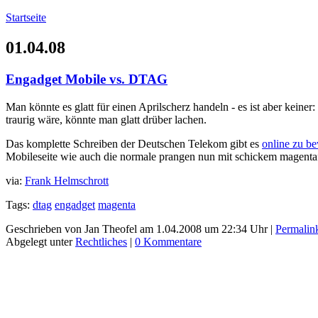
Startseite
01.04.08
Engadget Mobile vs. DTAG
Man könnte es glatt für einen Aprilscherz handeln - es ist aber keine
traurig wäre, könnte man glatt drüber lachen.
Das komplette Schreiben der Deutschen Telekom gibt es
online zu b
Mobileseite wie auch die normale prangen nun mit schickem magenta
via:
Frank Helmschrott
Tags:
dtag
engadget
magenta
Geschrieben von Jan Theofel am 1.04.2008 um 22:34 Uhr |
Permalin
Abgelegt unter
Rechtliches
|
0 Kommentare