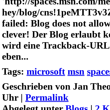
'http://spaces.msn.com/m
hey/blog/cns!1peMTT3v3
failed: Blog does not allo
clever! Der Blog erlaubt 
wird eine Trackback-URL 
eben...
Tags:
microsoft
msn
space
Geschrieben von Jan Theo
Uhr |
Permalink
Abgelegt unter
Blogs
|
2 