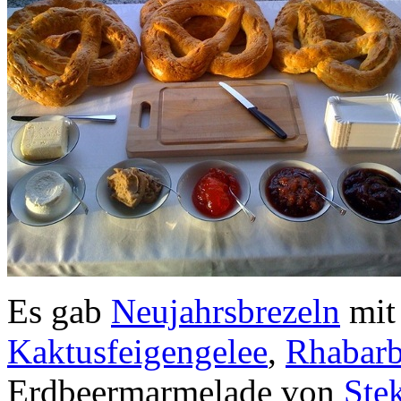
Es gab
Neujahrsbrezeln
mit 
Kaktusfeigengelee
,
Rhabar
Erdbeermarmelade von
Ste