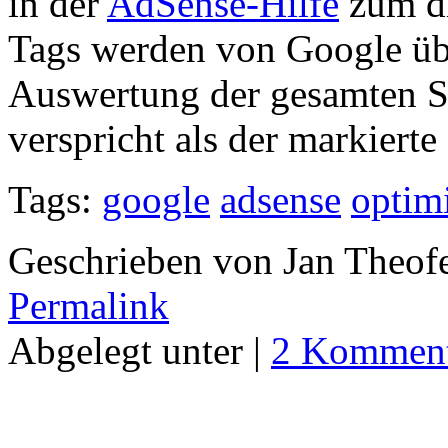
in der
AdSense-Hilfe
zum di
Tags werden von Google übr
Auswertung der gesamten S
verspricht als der markiert
Tags:
google
adsense
optim
Geschrieben von Jan Theof
Permalink
Abgelegt unter |
2 Komment