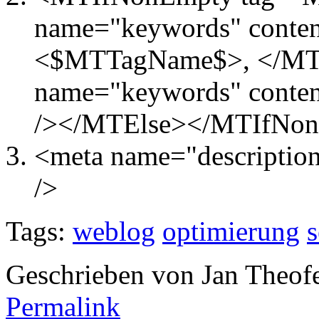
name="keywords" conte
<$MTTagName$>, </MTE
name="keywords" content
/></MTElse></MTIfNo
<meta name="descriptio
/>
Tags:
weblog
optimierung
Geschrieben von Jan Theof
Permalink