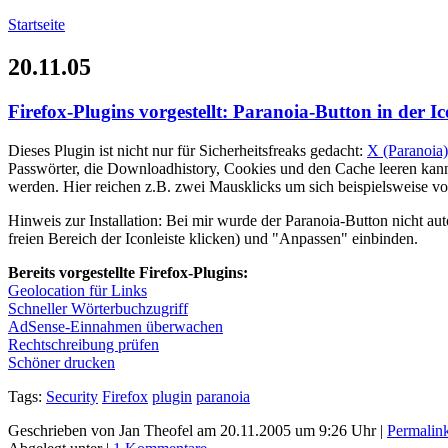
Startseite
20.11.05
Firefox-Plugins vorgestellt: Paranoia-Button in der Ic
Dieses Plugin ist nicht nur für Sicherheitsfreaks gedacht:
X (Paranoia
Passwörter, die Downloadhistory, Cookies und den Cache leeren kann
werden. Hier reichen z.B. zwei Mausklicks um sich beispielsweise v
Hinweis zur Installation: Bei mir wurde der Paranoia-Button nicht aut
freien Bereich der Iconleiste klicken) und "Anpassen" einbinden.
Bereits vorgestellte Firefox-Plugins:
Geolocation für Links
Schneller Wörterbuchzugriff
AdSense-Einnahmen überwachen
Rechtschreibung prüfen
Schöner drucken
Tags:
Security
Firefox
plugin
paranoia
Geschrieben von Jan Theofel am 20.11.2005 um 9:26 Uhr |
Permalin