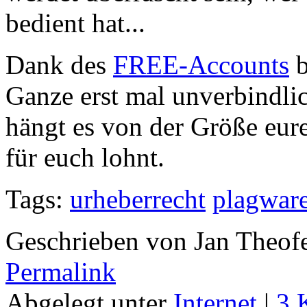
bedient hat...
Dank des
FREE-Accounts
b
Ganze erst mal unverbindli
hängt es von der Größe eur
für euch lohnt.
Tags:
urheberrecht
plagwar
Geschrieben von Jan Theof
Permalink
Abgelegt unter
Internet
|
3 