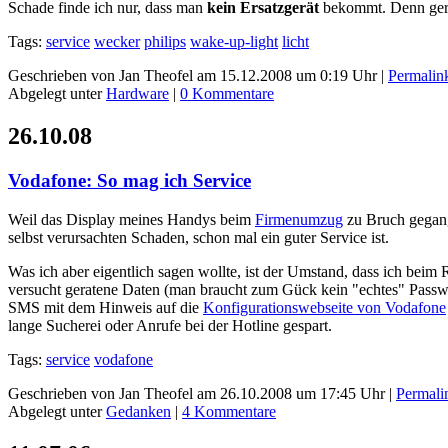
Schade finde ich nur, dass man
kein Ersatzgerät
bekommt. Denn gerad
Tags:
service
wecker
philips
wake-up-light
licht
Geschrieben von Jan Theofel am 15.12.2008 um 0:19 Uhr |
Permalin
Abgelegt unter
Hardware
|
0 Kommentare
26.10.08
Vodafone: So mag ich Service
Weil das Display meines Handys beim
Firmenumzug
zu Bruch gegange
selbst verursachten Schaden, schon mal ein guter Service ist.
Was ich aber eigentlich sagen wollte, ist der Umstand, dass ich beim
versucht geratene Daten (man braucht zum Gück kein "echtes" Passwor
SMS mit dem Hinweis auf die
Konfigurationswebseite von Vodafone
lange Sucherei oder Anrufe bei der Hotline gespart.
Tags:
service
vodafone
Geschrieben von Jan Theofel am 26.10.2008 um 17:45 Uhr |
Permali
Abgelegt unter
Gedanken
|
4 Kommentare