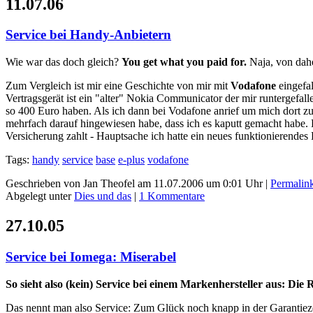
11.07.06
Service bei Handy-Anbietern
Wie war das doch gleich?
You get what you paid for.
Naja, von dah
Zum Vergleich ist mir eine Geschichte von mir mit
Vodafone
eingefal
Vertragsgerät ist ein "alter" Nokia Communicator der mir runtergefal
so 400 Euro haben. Als ich dann bei Vodafone anrief um mich dort zu
mehrfach darauf hingewiesen habe, dass ich es kaputt gemacht habe. D
Versicherung zahlt - Hauptsache ich hatte ein neues funktionierendes 
Tags:
handy
service
base
e-plus
vodafone
Geschrieben von Jan Theofel am 11.07.2006 um 0:01 Uhr |
Permalin
Abgelegt unter
Dies und das
|
1 Kommentare
27.10.05
Service bei Iomega: Miserabel
So sieht also (kein) Service bei einem Markenhersteller aus: Die 
Das nennt man also Service: Zum Glück noch knapp in der Garantiezei