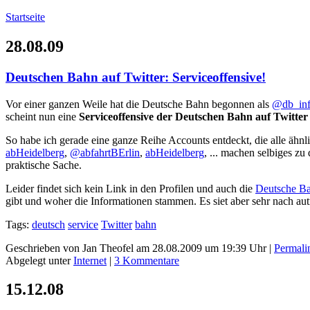
Startseite
28.08.09
Deutschen Bahn auf Twitter: Serviceoffensive!
Vor einer ganzen Weile hat die Deutsche Bahn begonnen als
@db_in
scheint nun eine
Serviceoffensive der Deutschen Bahn auf Twitter
So habe ich gerade eine ganze Reihe Accounts entdeckt, die alle äh
abHeidelberg
,
@abfahrtBErlin
,
abHeidelberg
, ... machen selbiges z
praktische Sache.
Leider findet sich kein Link in den Profilen und auch die
Deutsche Ba
gibt und woher die Informationen stammen. Es siet aber sehr nach aut
Tags:
deutsch
service
Twitter
bahn
Geschrieben von Jan Theofel am 28.08.2009 um 19:39 Uhr |
Permali
Abgelegt unter
Internet
|
3 Kommentare
15.12.08