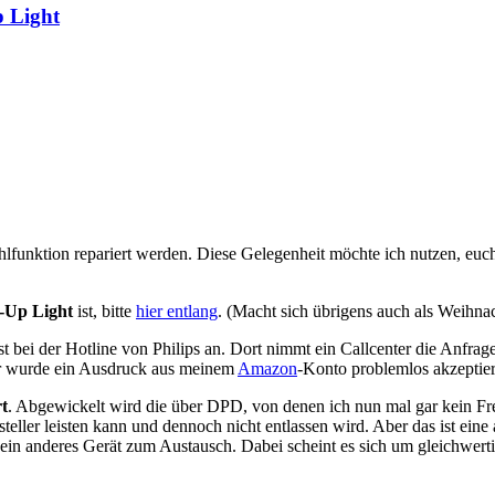
p Light
lfunktion repariert werden. Diese Gelegenheit möchte ich nutzen, euc
-Up Light
ist, bitte
hier entlang
. (Macht sich übrigens auch als Weihnac
t bei der Hotline von Philips an. Dort nimmt ein Callcenter die Anfrag
mir wurde ein Ausdruck aus meinem
Amazon
-Konto problemlos akzeptier
t
. Abgewickelt wird die über DPD, von denen ich nun mal gar kein Fre
 Zusteller leisten kann und dennoch nicht entlassen wird. Aber das ist 
nderes Gerät zum Austausch. Dabei scheint es sich um gleichwertige