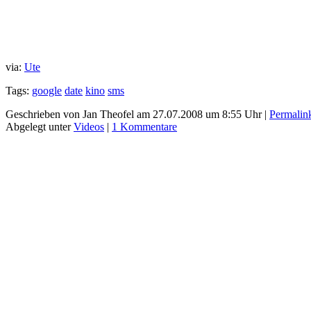
via:
Ute
Tags:
google
date
kino
sms
Geschrieben von Jan Theofel am 27.07.2008 um 8:55 Uhr |
Permalin
Abgelegt unter
Videos
|
1 Kommentare