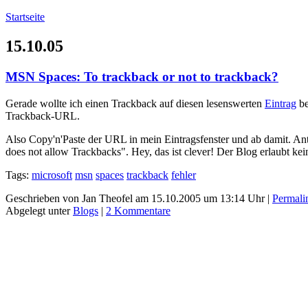
Startseite
15.10.05
MSN Spaces: To trackback or not to trackback?
Gerade wollte ich einen Trackback auf diesen lesenswerten
Eintrag
be
Trackback-URL.
Also Copy'n'Paste der URL in mein Eintragsfenster und ab damit. 
does not allow Trackbacks". Hey, das ist clever! Der Blog erlaubt k
Tags:
microsoft
msn
spaces
trackback
fehler
Geschrieben von Jan Theofel am 15.10.2005 um 13:14 Uhr |
Permali
Abgelegt unter
Blogs
|
2 Kommentare