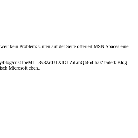
oweit kein Problem: Unten auf der Seite offeriert MSN Spaces eine
-hey/blog/cns!1peMTT3v3ZrdJTXtDlJZiLmQ!464.trak' failed: Blog
sch Microsoft eben...