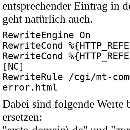
entsprechender Eintrag in 
geht natürlich auch.
RewriteEngine On
RewriteCond %{HTTP_REFE
RewriteCond %{HTTP_REFE
[NC]
RewriteRule /cgi/mt-com
error.html
Dabei sind folgende Werte 
ersetzen:
"erste-domain\.de" und "zwe