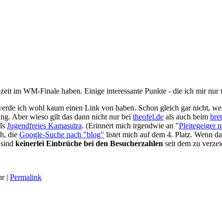
it im WM-Finale haben. Einige interessante Punkte - die ich mir nur t
erde ich wohl kaum einen Link von haben. Schon gleich gar nicht, weil
g. Aber wieso gilt das dann nicht nur bei
theofel.de
als auch beim
bre
els
Jugendfreies Kamasutra
. (Erinnert mich irgendwie an "
Pleitegeiger 
h, die
Google-Suche nach "blog"
listet mich auf dem 4. Platz. Wenn das
t sind
keinerlei Einbrüche bei den Besucherzahlen
seit dem zu verzei
r |
Permalink