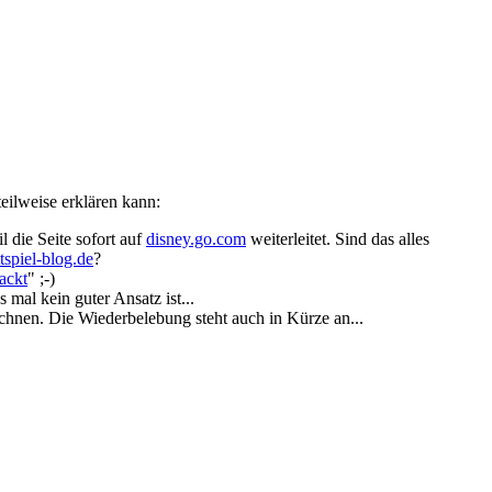
eilweise erklären kann:
 die Seite sofort auf
disney.go.com
weiterleitet. Sind das alles
ttspiel-blog.de
?
nackt
" ;-)
 mal kein guter Ansatz ist...
chnen. Die Wiederbelebung steht auch in Kürze an...