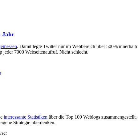
m Jahr
gemessen
. Damit legte Twitter nur im Webbereich über 500% innerhalb e
p jeder 7000 Webseitenaufruf. Nicht schlecht.
k
ge
interessante Statistiken
über die Top 100 Weblogs zusammengestellt. W
 eigene Strategie überdenken.
yse: