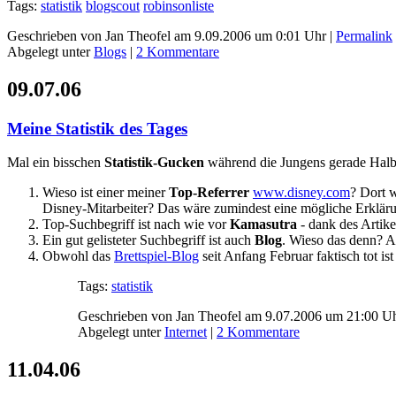
Tags:
statistik
blogscout
robinsonliste
Geschrieben von Jan Theofel am 9.09.2006 um 0:01 Uhr |
Permalink
Abgelegt unter
Blogs
|
2 Kommentare
09.07.06
Meine Statistik des Tages
Mal ein bisschen
Statistik-Gucken
während die Jungens gerade Halbze
Wieso ist einer meiner
Top-Referrer
www.disney.com
? Dort w
Disney-Mitarbeiter? Das wäre zumindest eine mögliche Erklärun
Top-Suchbegriff ist nach wie vor
Kamasutra
- dank des Artik
Ein gut gelisteter Suchbegriff ist auch
Blog
. Wieso das denn? A
Obwohl das
Brettspiel-Blog
seit Anfang Februar faktisch tot is
Tags:
statistik
Geschrieben von Jan Theofel am 9.07.2006 um 21:00 Uh
Abgelegt unter
Internet
|
2 Kommentare
11.04.06