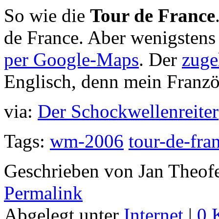
So wie die
Tour de France
de France. Aber wenigstens 
per Google-Maps
. Der
zuge
Englisch, denn mein Französ
via:
Der Schockwellenreiter
Tags:
wm-2006
tour-de-fra
Geschrieben von Jan Theof
Permalink
Abgelegt unter
Internet
|
0 