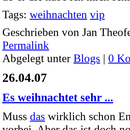
Tags:
weihnachten
vip
Geschrieben von Jan Theof
Permalink
Abgelegt unter
Blogs
|
0 K
26.04.07
Es weihnachtet sehr ...
Muss
das
wirklich schon End
vorbei. Aber das ist doch n