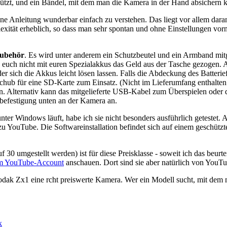
chützt, und ein Bändel, mit dem man die Kamera in der Hand absichern 
ne Anleitung wunderbar einfach zu verstehen. Das liegt vor allem dara
xität erheblich, so dass man sehr spontan und ohne Einstellungen v
Zubehör
. Es wird unter anderem ein Schutzbeutel und ein Armband mit
uch nicht mit euren Spezialakkus das Geld aus der Tasche gezogen. Al
 sich die Akkus leicht lösen lassen. Falls die Abdeckung des Batteriefa
ub für eine SD-Karte zum Einsatz. (Nicht im Lieferumfang enthalten.
en. Alternativ kann das mitgelieferte USB-Kabel zum Überspielen ode
ivbefestigung unten an der Kamera an.
unter Windows läuft, habe ich sie nicht besonders ausführlich getestet. A
ouTube. Die Softwareinstallation befindet sich auf einem geschützten B
30 umgestellt werden) ist für diese Preisklasse - soweit ich das beurte
m YouTube-Account
anschauen. Dort sind sie aber natürlich von YouT
Kodak Zx1 eine rcht preiswerte Kamera. Wer ein Modell sucht, mit dem
k