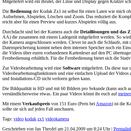
Mitgeliefert wird ein Beutel, der Linse und Display gegen Kratzer s
Die
Bedienung
der Kodak Zx1 ist selbst für einen Laien wie mich oh
Aufnehmen, Abspielen, Löschen und Zoom. Das reduziert die Komple
reicht aber für einen Preview und kurzes Abspielen völlig aus.
Durchdacht sind bei der Kamera auch die
Detaillösungen und das 
AA) die zusammen mit einem Ladegerät mitgeliefert werden. So wird e
der Kamera angeschlossen werden. Clever ist auch die Schlaufe, mit der
Datenspeicherung kommt neben dem internen Speicher noch ein Einsch
die Videos über euren vorhandenen Kartenleser auf den PC übertrag
Fernbedienung erhältlich. Für die Fernbedienung bietet sich die Stat
Zur Videobearbeitung wird eine
Software
mitgeliefert. Da diese nur 
Videobearbeitunsgfunktionen und eine einfachen Upload der Videos zu Y
und Installations-CD nicht verloren gehen kann.
Die Bildqualität in HD und mit 60 Bildern pro Sekunde (kann auch auf 
verständlicherweise etwas. Ein paar Videos könnt ihr euch auf
meine
Mit einem
Verkaufspreis
von 151 Euro (Preis bei
Amazon
) ist die 
sollte sie sich auf jeden Fall anschauen.
Tags:
video
kodak
zx1
videokamera
Geschrieben von Jan Theofel am 21.04.2009 um 8:24 Uhr |
Permalin