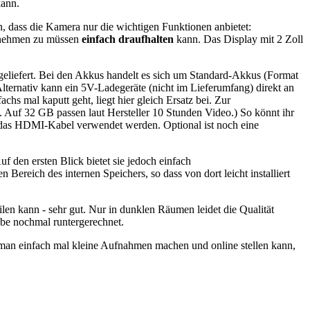
kann.
n, dass die Kamera nur die wichtigen Funktionen anbietet:
ornehmen zu müssen
einfach draufhalten
kann. Das Display mit 2 Zoll
geliefert. Bei den Akkus handelt es sich um Standard-Akkus (Format
ternativ kann ein 5V-Ladegeräte (nicht im Lieferumfang) direkt an
chs mal kaputt geht, liegt hier gleich Ersatz bei. Zur
 Auf 32 GB passen laut Hersteller 10 Stunden Video.) So könnt ihr
r das HDMI-Kabel verwendet werden. Optional ist noch eine
uf den ersten Blick bietet sie jedoch einfach
ereich des internen Speichers, so dass von dort leicht installiert
ilen kann - sehr gut. Nur in dunklen Räumen leidet die Qualität
ube nochmal runtergerechnet.
 man einfach mal kleine Aufnahmen machen und online stellen kann,