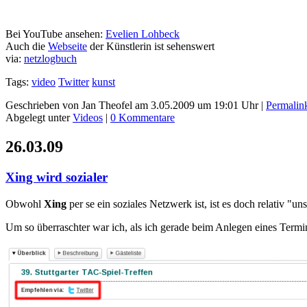
Bei YouTube ansehen:
Evelien Lohbeck
Auch die
Webseite
der Künstlerin ist sehenswert
via:
netzlogbuch
Tags:
video
Twitter
kunst
Geschrieben von Jan Theofel am 3.05.2009 um 19:01 Uhr |
Permalin
Abgelegt unter
Videos
|
0 Kommentare
26.03.09
Xing wird sozialer
Obwohl
Xing
per se ein soziales Netzwerk ist, ist es doch relativ "u
Um so überraschter war ich, als ich gerade beim Anlegen eines Termin