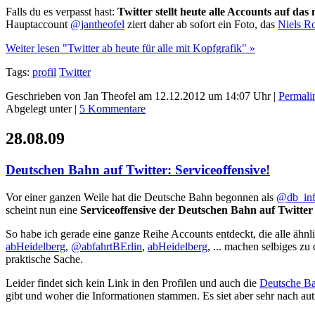
Falls du es verpasst hast:
Twitter stellt heute alle Accounts auf das
Hauptaccount
@jantheofel
ziert daher ab sofort ein Foto, das
Niels R
Weiter lesen "Twitter ab heute für alle mit Kopfgrafik" »
Tags:
profil
Twitter
Geschrieben von Jan Theofel am 12.12.2012 um 14:07 Uhr |
Permali
Abgelegt unter |
5 Kommentare
28.08.09
Deutschen Bahn auf Twitter: Serviceoffensive!
Vor einer ganzen Weile hat die Deutsche Bahn begonnen als
@db_in
scheint nun eine
Serviceoffensive der Deutschen Bahn auf Twitter
So habe ich gerade eine ganze Reihe Accounts entdeckt, die alle äh
abHeidelberg
,
@abfahrtBErlin
,
abHeidelberg
, ... machen selbiges z
praktische Sache.
Leider findet sich kein Link in den Profilen und auch die
Deutsche Ba
gibt und woher die Informationen stammen. Es siet aber sehr nach aut