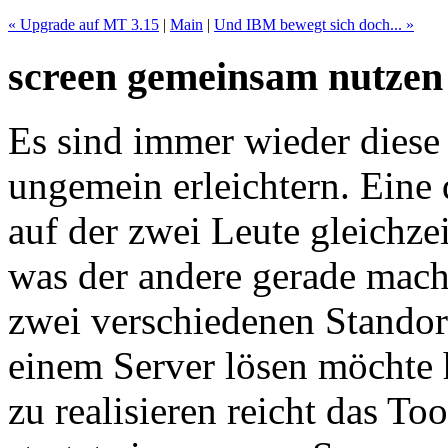
« Upgrade auf MT 3.15
|
Main
|
Und IBM bewegt sich doch... »
screen gemeinsam nutzen
Es sind immer wieder diese 
ungemein erleichtern. Eine 
auf der zwei Leute gleichze
was der andere gerade mac
zwei verschiedenen Stando
einem Server lösen möchte h
zu realisieren reicht das To